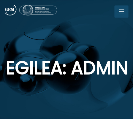
EGILEA:
ADMIN